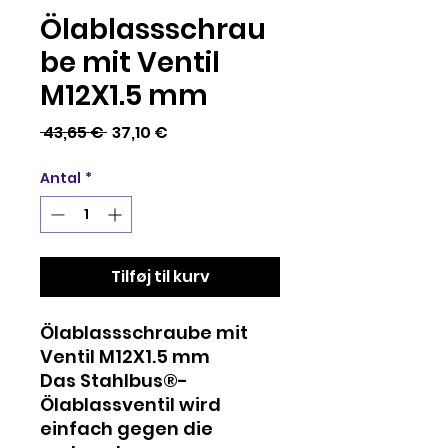
Ölablassschrau
be mit Ventil
M12X1.5 mm
Regulær
Salgspris
 43,65 € 
37,10 €
pris
Antal
*
Tilføj til kurv
Ölablassschraube mit
Ventil M12X1.5 mm
Das Stahlbus®-
Ölablassventil wird
einfach gegen die