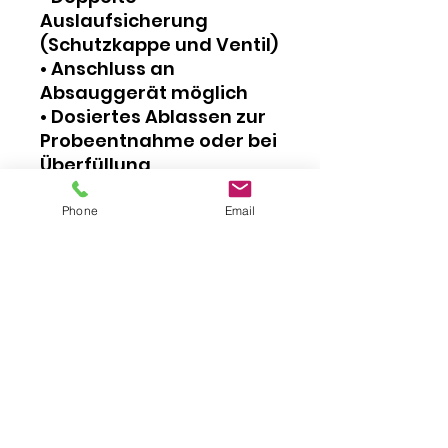
Auslaufsicherung
(Schutzkappe und Ventil)
• Anschluss an
Absauggerät möglich
• Dosiertes Ablassen zur
Probeentnahme oder bei
Überfüllung
• Schutzkappe
verliersicher durch O-
Phone
Email
Ring
• Ölwechsel ohne
Werkzeug
So macht der Ölwechsel
Spaß!
Lieferumfang:
- Ventilkörper, CNC
Präzisionsdrehteil aus
hochwertigem Stahl