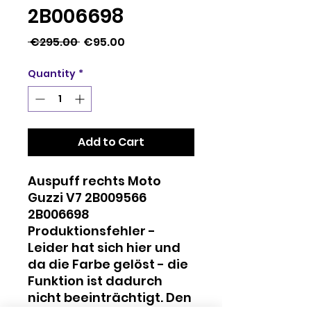
2B006698
Regular
Sale
 €295.00 
€95.00
Price
Price
Quantity
*
Add to Cart
Auspuff rechts Moto
Guzzi V7 2B009566
2B006698
Produktionsfehler -
Leider hat sich hier und
da die Farbe gelöst - die
Funktion ist dadurch
nicht beeinträchtigt. Den