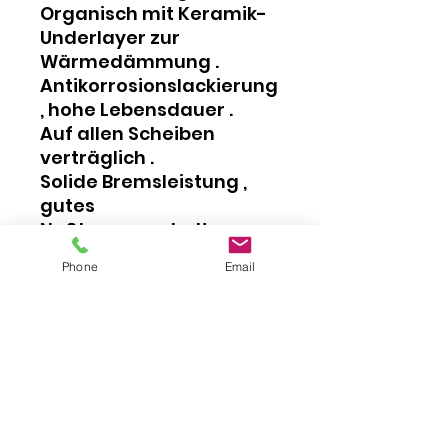
Organisch mit Keramik-
Underlayer zur
Wärmedämmung .
Antikorrosionslackierung
, hohe Lebensdauer .
Auf allen Scheiben
verträglich .
Solide Bremsleistung ,
gutes
Naßbremsverhalten .
Für Vorder und
Phone
Email
Hinterachse geeignet .
Für folgende Fahrzeuge
Suzuki GSF 1200 Bandit 1996
Suzuki GSF 1200 S Bandit 1996
Suzuki GSF 1200 Bandit 1997