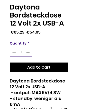
Daytona
Bordsteckdose
12 Volt 2x USB-A
Regular
Sale
 €65.25 
€54.95
Price
Price
Quantity
*
Add to Cart
Daytona Bordsteckdose
12 Volt 2x USB-A
- output: MAX5V/4,8W
- standby: weniger als
6mA