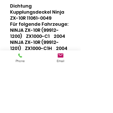
Dichtung
Kupplungsdeckel Ninja
ZX-10R 11061-0049
Für folgende Fahrzeuge:
NINJA ZX-10R (99912-
1200) ZX1000-C1 2004
NINJA ZX-10R (99912-
1201) ZX1000-C1H 2004
NINJA ZX-10R (99912-
1255) ZX1000-C2 2005
Phone
Email
NINJA ZX-10R (99912-
1257) ZX1000-C2H 2005
Impressum