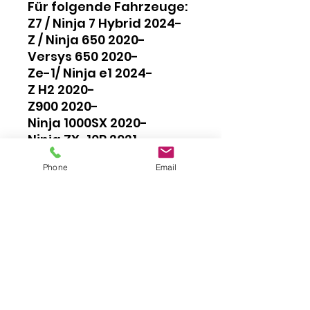
Für folgende Fahrzeuge:
Z7 / Ninja 7 Hybrid 2024-
Z / Ninja 650 2020-
Versys 650 2020-
Ze-1/ Ninja e1 2024-
Z H2 2020-
Z900 2020-
Ninja 1000SX 2020-
Ninja ZX-10R 2021-
Ninja ZX-10RR 2021-
Phone
Email
Ninja ZX-4R / -4RR / -6R
2024-
Impressum