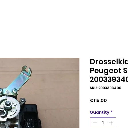
Drosselkl
Peugeot S
20033934
SKU: 2003393400
Price
€115.00
Quantity
*