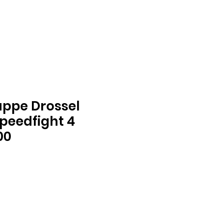
appe Drossel
peedfight 4
00