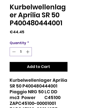
Kurbelwellenlag
er Aprilia SR 50
P400480444001
Price
€44.45
Quantity
*
Add to Cart
Kurbelwellenlager Aprilia
SR 50 P400480444001
Piaggio NRG 50 LC DD
mc3 Power C45100
ZAPC45100-00001001