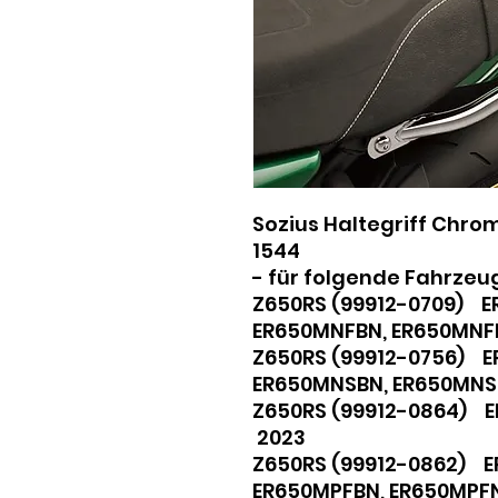
Sozius Haltegriff Chro
1544
- für folgende Fahrzeu
Z650RS (99912-0709) 
ER650MNFBN, ER650MN
Z650RS (99912-0756) 
ER650MNSBN, ER650MN
Z650RS (99912-0864) 
2023
Z650RS (99912-0862) E
ER650MPFBN, ER650MP