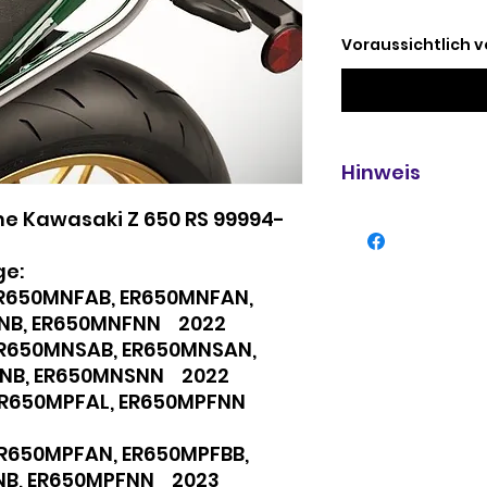
Voraussichtlich v
Hinweis
me Kawasaki Z 650 RS 99994-
Sozius Haltegriff
99994-1544
Bieten Sie Ihrem 
ge:
Komfort mit diese
ER650MNFAB, ER650MNFAN,
Stil. Hergestellt
FNB, ER650MNFNN 2022
Inklusive aller f
ER650MNSAB, ER650MNSAN,
Komponenten. Ni
SNB, ER650MNSNN 2022
Gepäckträger.
ER650MPFAL, ER650MPFNN
R650MPFAN, ER650MPFBB,
FNB, ER650MPFNN 2023