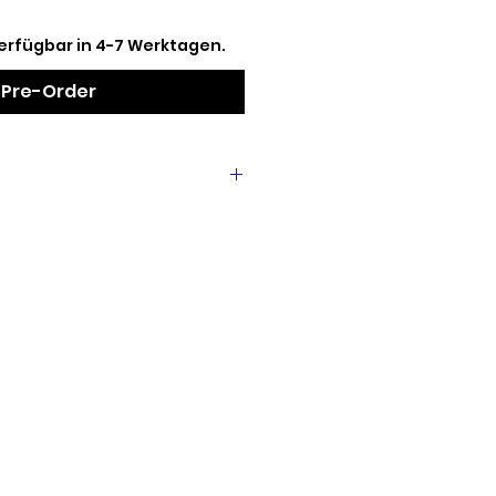
erfügbar in 4-7 Werktagen.
Pre-Order
 Chrome Kawasaki Z 650 RS
Beifahrer zusätzlichen
m Haltegriff im klassischen
 aus verchromtem Stahl.
ür die Montage erforderlichen
cht kompatibel mit dem