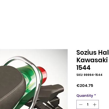
Sozius Ha
Kawasaki 
1544
SKU: 99994-1544
Price
€204.75
Quantity
*