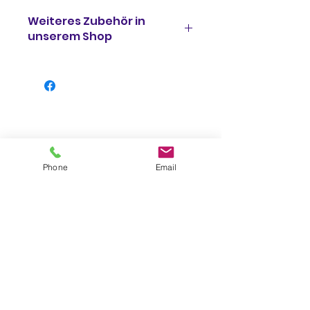
Weiteres Zubehör in
unserem Shop
Arrow Sportauspuff –
258EXP0108
Windschild getönt –
999994-0404
Slider – 99994-0403-660
Phone
Email
Impressum