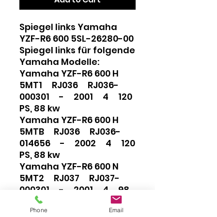
Spiegel links Yamaha
YZF-R6 600 5SL-26280-00
Spiegel links für folgende
Yamaha Modelle:
Yamaha YZF-R6 600 H
5MT1 RJ036 RJ036-
000301 - 2001 4 120
PS, 88 kw
Yamaha YZF-R6 600 H
5MTB RJ036 RJ036-
014656 - 2002 4 120
PS, 88 kw
Yamaha YZF-R6 600 N
5MT2 RJ037 RJ037-
000301 - 2001 4 98
PS, 72 kw
Phone
Email
Yamaha YZF-R6 600 N