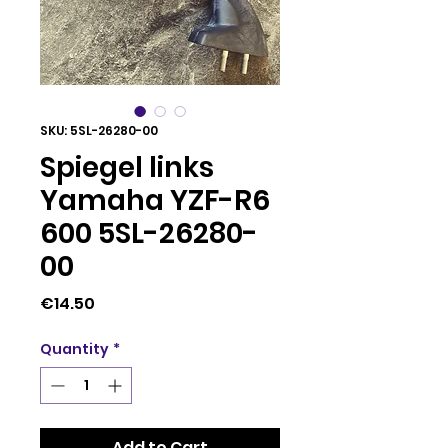
SKU: 5SL-26280-00
Spiegel links
Yamaha YZF-R6
600 5SL-26280-
00
Price
€14.50
Quantity
*
Add to Cart