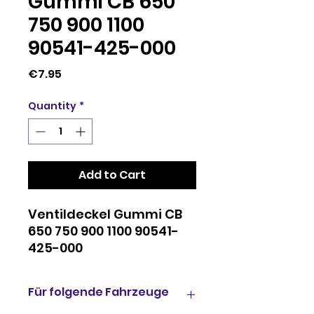
Gummi CB 650
750 900 1100
90541-425-000
Price
€7.95
Quantity
*
Add to Cart
Ventildeckel Gummi CB
650 750 900 1100 90541-
425-000
Für folgende Fahrzeuge