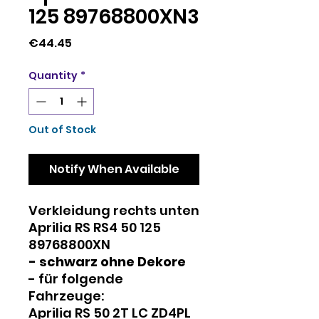
125 89768800XN3
Price
€44.45
Quantity
*
Out of Stock
Notify When Available
Verkleidung rechts unten
Aprilia RS RS4 50 125
89768800XN
- schwarz ohne Dekore
- für folgende
Fahrzeuge:
Aprilia RS 50 2T LC ZD4PL