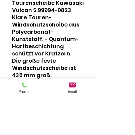
Tourenscheibe Kawasaki
Vulcan S 99994-0823
Klare Touren-
Windschutzscheibe aus
Polycarbonat-
Kunststoff. - Quantum-
Hartbeschichtung
schützt vor Kratzern.
Die große feste
Windschutzscheibe ist
435 mm groß.
Erfordert
Windschutzscheibenhal
Phone
Email
terung- 99994-0825 und
Gabelhalterung- 99994-
0824, separat bei uns
erhältlich erhältlich.