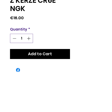
Z KERZE CR6E
NGK
Price
€16.00
Quantity
*
Add to Cart