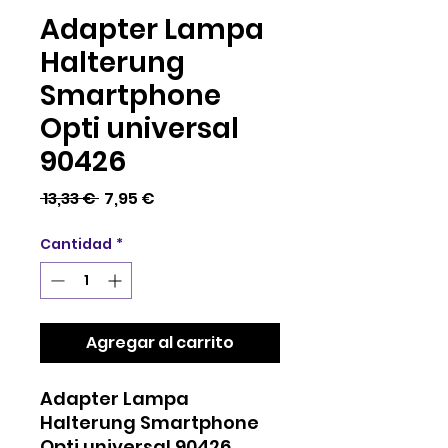
Adapter Lampa
Halterung
Smartphone
Opti universal
90426
Precio
Precio
 13,33 € 
7,95 €
de
Cantidad
*
oferta
Agregar al carrito
Adapter Lampa
Halterung Smartphone
Opti universal 90426