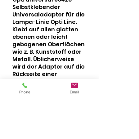
Selbstklebender
Universaladapter für die
Lampa-Linie Opti Line.
Klebt auf allen glatten
ebenen oder leicht
gebogenen Oberflächen
wie z. B. Kunststoff oder
Metall. Üblicherweise
wird der Adapter auf die
Rückseite einer
Handyhülle oder direkt
auf das Handy
Phone
Email
aufgeklebt. Mit dem
Adapter können alle
Halterungen der Lampa-
Serie Opti verwendet
werden.