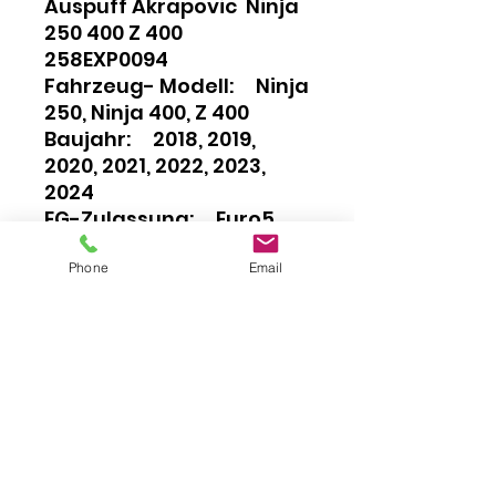
Auspuff Akrapovic Ninja
250 400 Z 400
258EXP0094
Fahrzeug- Modell: Ninja
250, Ninja 400, Z 400
Baujahr: 2018, 2019,
2020, 2021, 2022, 2023,
2024
EG-Zulassung: Euro5
Phone
Email
Details
Leistung:
+1 PS
bei 9350 U/min
Drehmoment:
+0,9 Nm
bei 4850 U/min
Impressum