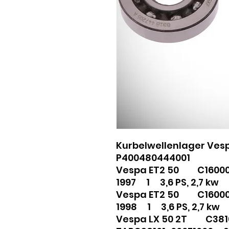
Kurbelwellenlager Vesp
P400480444001
Vespa ET2 50 C1600
1997 1 3,6 PS, 2,7 kw
Vespa ET2 50 C1600
1998 1 3,6 PS, 2,7 kw
Vespa LX 50 2T C381