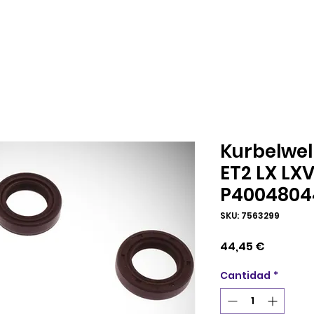
Kurbelwel
ET2 LX LXV
P4004804
SKU: 7563299
Precio
44,45 €
Cantidad
*