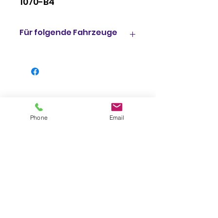
1070-B4
Für folgende Fahrzeuge
AR125 (99917-1300) AR125-A6,
AR125-A7, AR125-A8 1988, 1989,
1990
AR125 (99917-1301) AR125-B5,
AR125-B6, AR125-B7, AR125-B8
1988, 1989, 1990, 1991
KDX125SR (99917-1426) KDX125-
Phone
Email
A1, KDX125-A2 1990, 1991
KDX125SR (99917-1526) KDX125-
A3, KDX125-A4 1992, 1993
KDX125SR (99917-1427) KDX125-
B1, KDX125-B2 1990, 1991
KDX125SR (99917-1527) KDX125-
B3, KDX125-B4 1992, 1993
KDX125SR (99917-1856) KDX125-
B6 1999
Impressum