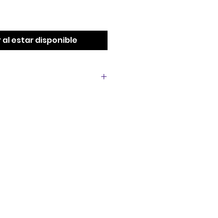
 al estar disponible
A111933 bei Griso 850