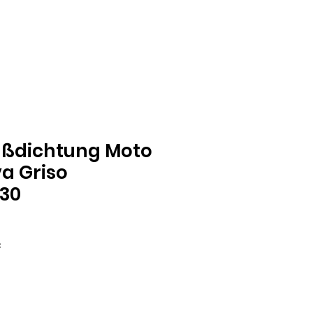
ußdichtung Moto
va Griso
30
Precio
€
de
oferta