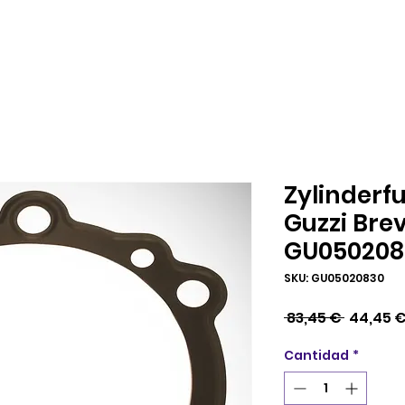
Zylinderf
Guzzi Bre
GU050208
SKU: GU05020830
Precio
 83,45 € 
44,45 
Cantidad
*