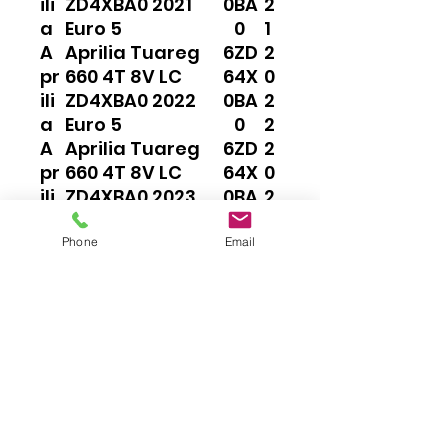
ili
ZD4XBA0 2021
0
BA
2
a
Euro 5
0
1
A
Aprilia Tuareg
6
ZD
2
pr
660 4T 8V LC
6
4X
0
ili
ZD4XBA0 2022
0
BA
2
a
Euro 5
0
2
A
Aprilia Tuareg
6
ZD
2
pr
660 4T 8V LC
6
4X
0
ili
ZD4XBA0 2023
0
BA
2
a
Euro 5
0
3
Phone
Email
Impressum