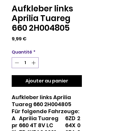
Aufkleber links
Aprilia Tuareg
660 2H004805
Prix
9,99 €
Quantité
*
Ajouter au panier
Aufkleber links Aprilia
Tuareg 660 2H004805
Für folgende Fahrzeuge:
A
Aprilia Tuareg
6
ZD
2
pr
660 4T 8V LC
6
4X
0