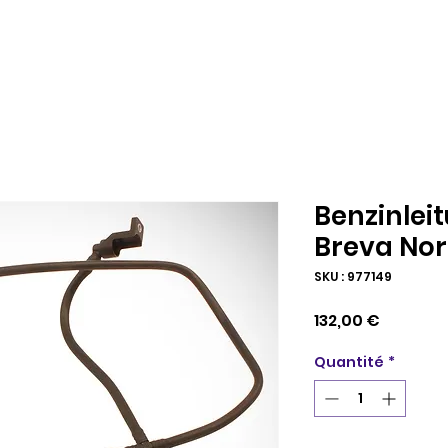
Benzinlei
Breva Nor
SKU : 977149
Prix
132,00 €
Quantité
*