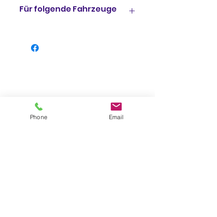
Für folgende Fahrzeuge
Piaggio X8 150 Street 4T AC
ZAPM49200 2006 Euro 2
Piaggio X7 300 4T LC ZAPM62201
2011
Piaggio X7 125 Evo 4T LC
ZAPM62101 2009 Euro 3
Phone
Email
Piaggio X7 125 4T LC ZAPM62100
2008 Euro 3
Piaggio X7 125 4T LC ZAPM62100
2009 Euro 3
Piaggio X7 250 4T LC
ZAPM62200 2008 Euro 3
Impressum
Piaggio X7 250 4T LC