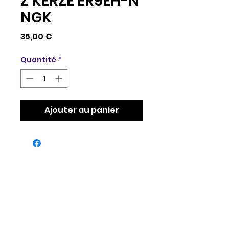
Z KERZE ER9EH-N
NGK
Prix
35,00 €
Quantité
*
Ajouter au panier