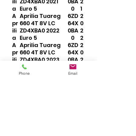
ili
ZD4XBA0 2021
0
BA
2
a
Euro 5
0
1
A
Aprilia Tuareg
6
ZD
2
pr
660 4T 8V LC
6
4X
0
ili
ZD4XBA0 2022
0
BA
2
a
Euro 5
0
2
A
Aprilia Tuareg
6
ZD
2
pr
660 4T 8V LC
6
4X
0
ili
ZD4XBA0 2023
0
BA
2
a
Euro 5
0
3
Phone
Email
Impressum