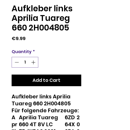
Aufkleber links
Aprilia Tuareg
660 2H004805
Price
€9.99
Quantity
*
Add to Cart
Aufkleber links Aprilia
Tuareg 660 2H004805
Für folgende Fahrzeuge:
A
Aprilia Tuareg
6
ZD
2
pr
660 4T 8V LC
6
4X
0