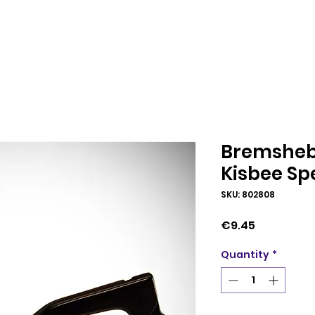
Bremshebe
Kisbee Sp
SKU: 802808
Price
€9.45
Quantity
*