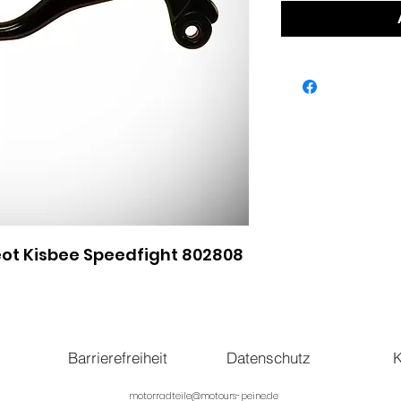
eot Kisbee Speedfight 802808
Barrierefreiheit
Datenschutz
K
motorradteile@motours-peine.de