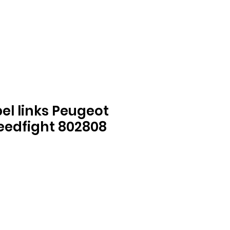
l links Peugeot
eedfight 802808