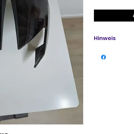
Hinweis
Verkauft wie abgeb
defekt verkauft.
Bei Unklarheit hel