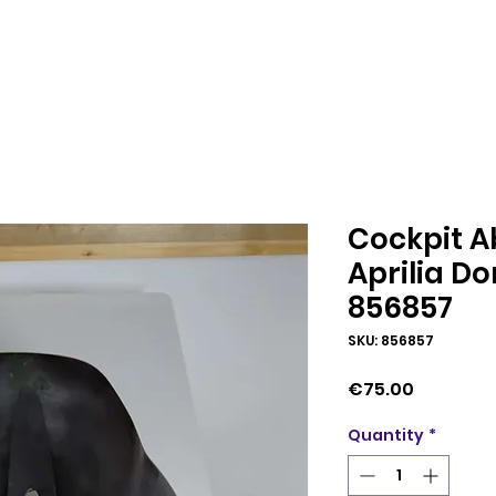
Cockpit 
Aprilia D
856857
SKU: 856857
Price
€75.00
Quantity
*