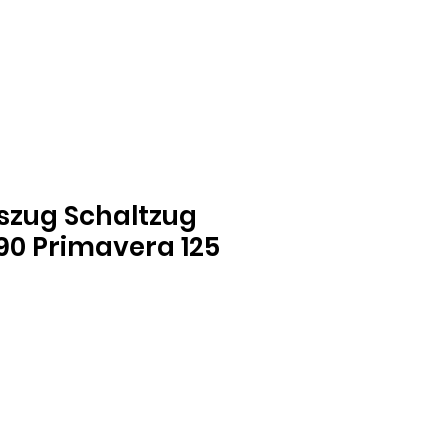
szug Schaltzug
90 Primavera 125
e
ce