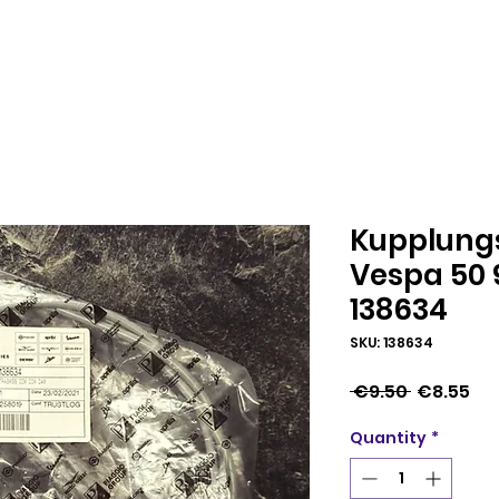
Kupplung
Vespa 50 
138634
SKU: 138634
Regular
Sal
 €9.50 
€8.55
Price
Pri
Quantity
*