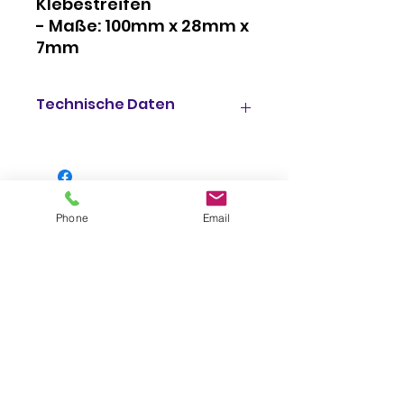
Klebestreifen
- Maße: 100mm x 28mm x
7mm
Technische Daten
Form
: oval
Farbe
: rot
Phone
Email
Befestigung
: selbstklebend
Höhe
: 100 mm
Breite
: 28 mm
Impressum