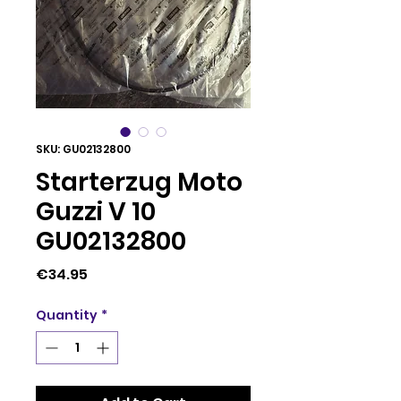
SKU: GU02132800
Starterzug Moto
Guzzi V 10
GU02132800
Price
€34.95
Quantity
*