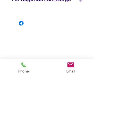
Stopper Kettenspanner
Kawasaki KLR 650 Tengai
32085-1256
Phone
Email
Impressum