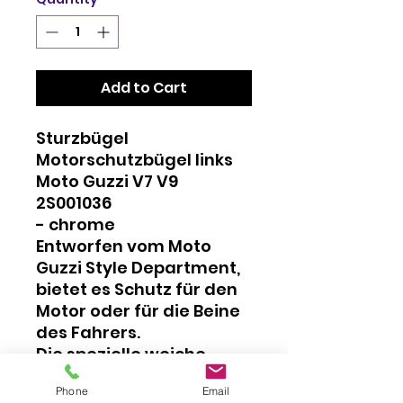
Add to Cart
Sturzbügel
Motorschutzbügel links
Moto Guzzi V7 V9
2S001036
- chrome
Entworfen vom Moto
Guzzi Style Department,
bietet es Schutz für den
Motor oder für die Beine
des Fahrers.
Die spezielle weiche
Kurvenform verleiht Stil
Phone
Email
und Funktionalität.