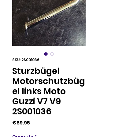
SKU: 2S001036
Sturzbügel
Motorschutzbüg
el links Moto
Guzzi V7 V9
2S001036
Price
€89.95
Quantity
*