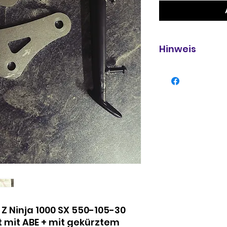
Hinweis
Tieferlegung Kawa
30
Der Einbau sollte
Werkstatt mit e
Personal oder ei
vertrauten, tech
durchgeführt we
Z Ninja 1000 SX 550-105-30
 mit ABE + mit gekürztem