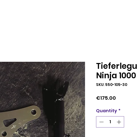
Tieferleg
Ninja 100
SKU: 550-105-30
Price
€175.00
Quantity
*