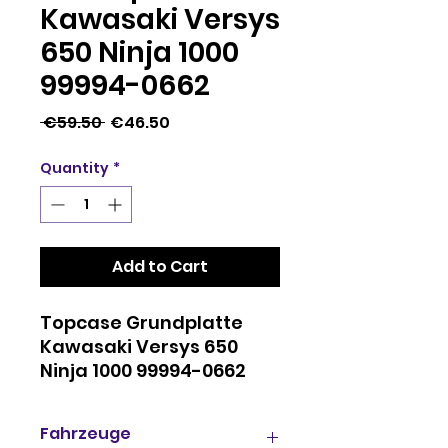
Kawasaki Versys
650 Ninja 1000
99994-0662
Regular
Sale
 €59.50 
€46.50
Price
Price
Quantity
*
Add to Cart
Topcase Grundplatte
Kawasaki Versys 650
Ninja 1000 99994-0662
Fahrzeuge