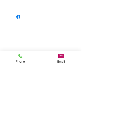
NINJA 1000 ABS 17
NINJA 1000 ABS 18
VERSYS 650 ABS 15
VERSYS 650 ABS 16
Phone
Email
Impressum