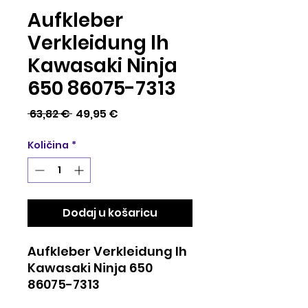
Aufkleber
Verkleidung lh
Kawasaki Ninja
650 86075-7313
Redovna
Cijena
 63,82 € 
49,95 €
cijena
s
Količina
*
popustom
Dodaj u košaricu
Aufkleber Verkleidung lh
Kawasaki Ninja 650
86075-7313