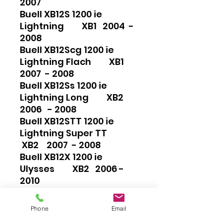
2007
Buell XB12S 1200 ie
Lightning XB1 2004 -
2008
Buell XB12Scg 1200 ie
Lightning Flach XB1
2007 - 2008
Buell XB12Ss 1200 ie
Lightning Long XB2
2006 - 2008
Buell XB12STT 1200 ie
Lightning Super TT
XB2 2007 - 2008
Buell XB12X 1200 ie
Ulysses XB2 2006 -
2010
Buell XB9R 1000 ie Firebolt
XB 2002 - 2004
Phone
Email
Buell XB9S 1000 ie