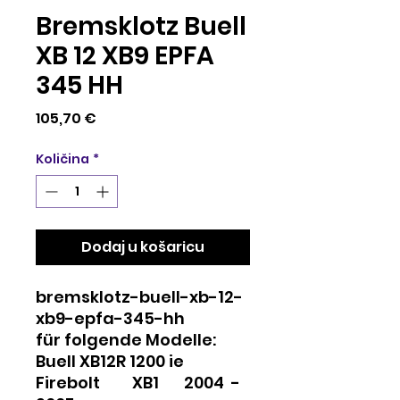
Bremsklotz Buell
XB 12 XB9 EPFA
345 HH
Cijena
105,70 €
Količina
*
Dodaj u košaricu
bremsklotz-buell-xb-12-
xb9-epfa-345-hh
für folgende Modelle:
Buell XB12R 1200 ie
Firebolt XB1 2004 -