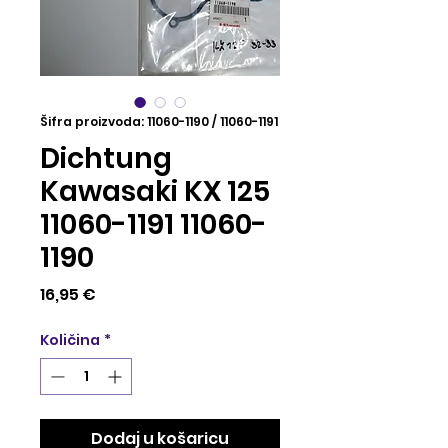
Šifra proizvoda: 11060-1190 / 11060-1191
Dichtung
Kawasaki KX 125
11060-1191 11060-
1190
Cijena
16,95 €
Količina
*
Dodaj u košaricu