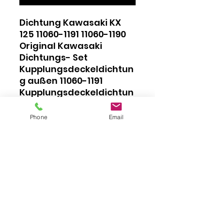
Dichtung Kawasaki KX
125 11060-1191 11060-1190
Original Kawasaki
Dichtungs- Set
Kupplungsdeckeldichtun
g außen 11060-1191
Kupplungsdeckeldichtun
g Innen 11060 1190
Für KX125 Bj. 92-93
Phone
Email
Impressum