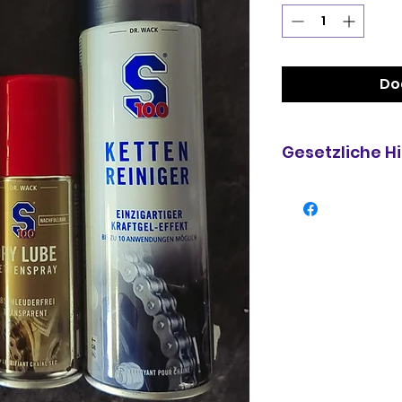
Mililitre
Do
Gesetzliche H
GEFAHR
Enthält: 2-Propyl
Kohlenwasserstof
entzündbares Aer
Druck: kann bei 
Verursacht schw
Schläfrigkeit u
verursachen. Gif
mit langfristiger 
erforderlich, Ve
Kennzeichnungset
nicht in die Händ