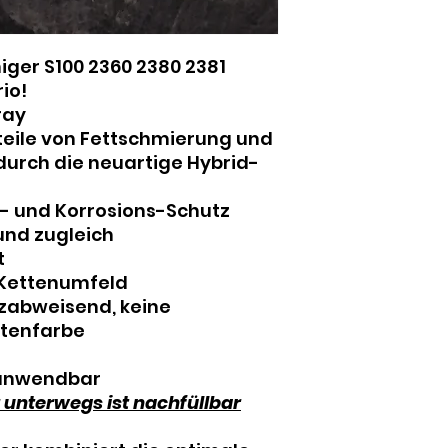
Hitze, heißen Ob
Flammen und and
fernhalten. Nicht
iger S100 2360 2380 2381
durchstechen ode
io!
nach Gebrauch. A
ray
gegen offene Fl
teile von Fettschmierung und
Zündquelle sprühe
durch die
neuartige Hybrid-
belüfteten Räum
MIT DEN AUGEN: E
mit Wasser spüle
- und Korrosions-Schutz
Kontaktlinsen na
und zugleich
Weiter spülen. V
t
schützen. Nicht 
 Kettenumfeld
F aussetzen. Ents
zabweisend, keine
Behälters gemäß d
ttenfarbe
nationalen/ inter
Wiederholter Kon
rissiger Haut führ
e anwendbar
 unterwegs ist nachfüllbar