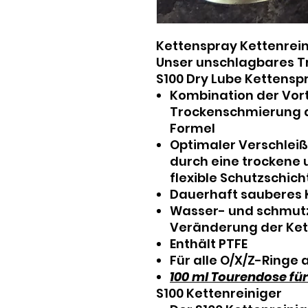
Kettenspray Kettenrein
Unser unschlagbares Tr
S100 Dry Lube Kettensp
Kombination der Vor
Trockenschmierung 
Formel
Optimaler Verschleiß
durch eine trockene 
flexible
Schutzschich
Dauerhaft sauberes
Wasser- und schmut
Veränderung der Ke
Enthält PTFE
Für alle O/X/Z-Ring
100 ml Tourendose für
S100 Kettenreiniger