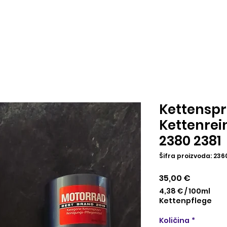
Kettensp
Kettenrei
2380 2381
Šifra proizvoda: 236
Cijena
35,00 €
4,38 €
/
100ml
4,38 €
Kettenpflege
za
100
Količina
*