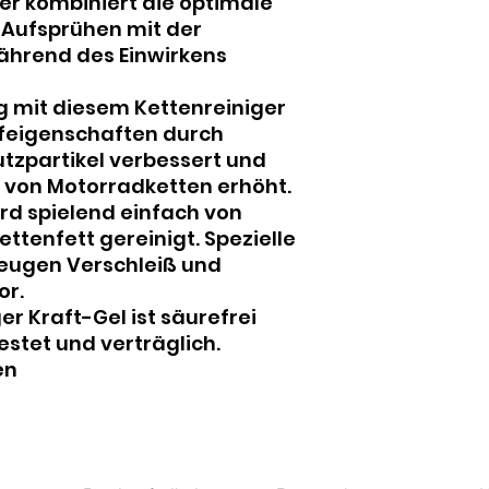
ger kombiniert die optimale
 Aufsprühen mit der
ährend des Einwirkens
g mit diesem Kettenreiniger
ufeigenschaften durch
tzpartikel verbessert und
 von Motorradketten erhöht.
ird spielend einfach von
tenfett gereinigt. Spezielle
beugen Verschleiß und
or.
er Kraft-Gel ist säurefrei
estet und verträglich.
en