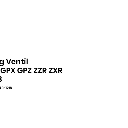
 Ventil
GPX GPZ ZZR ZXR
8
49-1218
jena
pustom