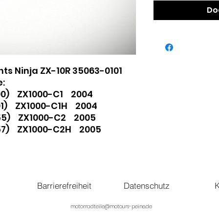
Do
hts Ninja ZX-10R 35063-0101
:
200) ZX1000-C1 2004
201) ZX1000-C1H 2004
255) ZX1000-C2 2005
1257) ZX1000-C2H 2005
Barrierefreiheit
Datenschutz
K
motorradteile@motours-peine.de