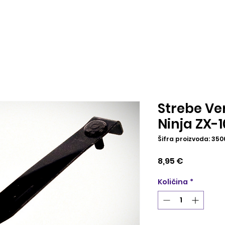
Strebe Ve
Ninja ZX-
Šifra proizvoda: 350
Cijena
8,95 €
Količina
*