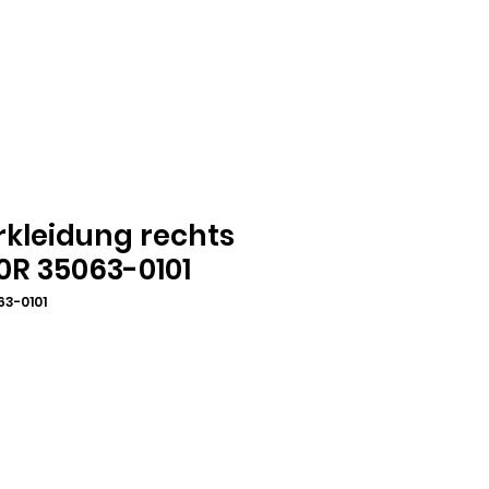
rkleidung rechts
10R 35063-0101
63-0101