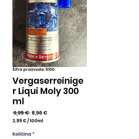
Šifra proizvoda: 5100
Vergaserreinige
r Liqui Moly 300
ml
Redovna
Cijena
 9,95 € 
8,96 €
cijena
s
2,99 €
/
100ml
2,99 €
popustom
za
Količina
*
100