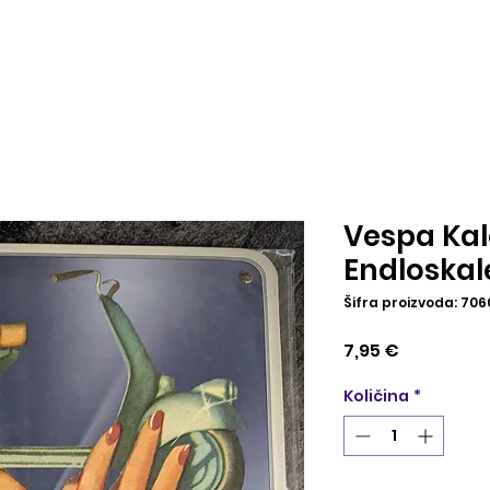
Vespa Ka
Endloskal
Šifra proizvoda: 70
Cijena
7,95 €
Količina
*