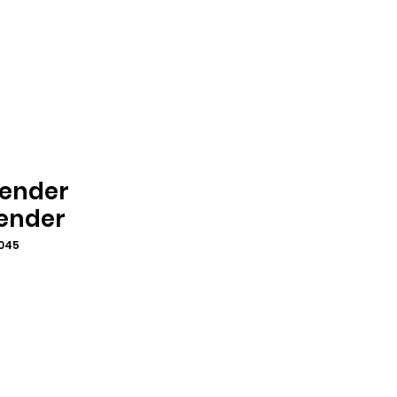
lender
ender
6045