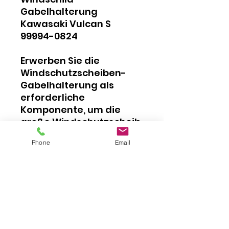
Gabelhalterung
Kawasaki Vulcan S
99994-0824
Erwerben Sie die
Windschutzscheiben-
Gabelhalterung als
erforderliche
Komponente, um die
große Windschutzscheib
e - 99994-0823 zu
Phone
Email
montieren.
Zusätzlich wird die
Montagehalterung
99994-0825 benötigt.
Bei uns erhältlich.