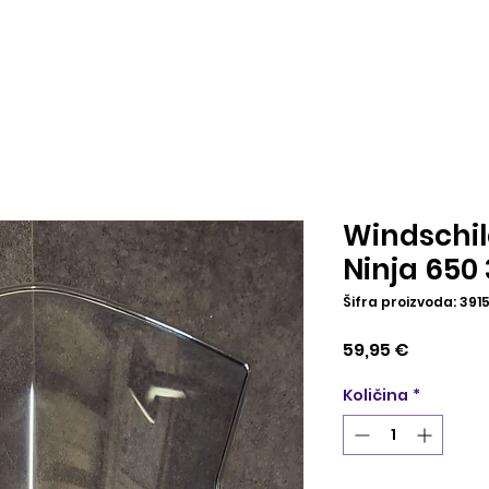
Windschi
Ninja 650
Šifra proizvoda: 39
Cijena
59,95 €
Količina
*