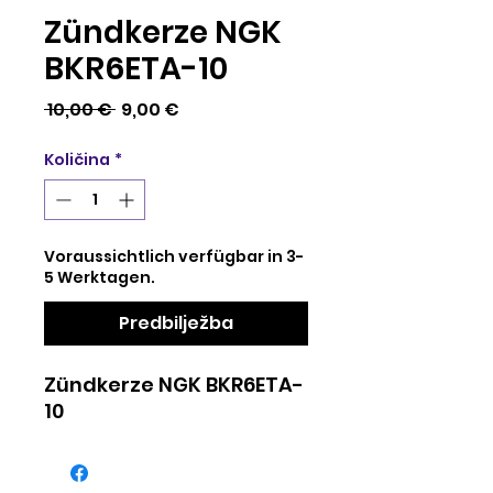
Zündkerze NGK
BKR6ETA-10
Redovna
Cijena
 10,00 € 
9,00 €
cijena
s
Količina
*
popustom
Voraussichtlich verfügbar in 3-
5 Werktagen.
Predbilježba
Zündkerze NGK BKR6ETA-
10