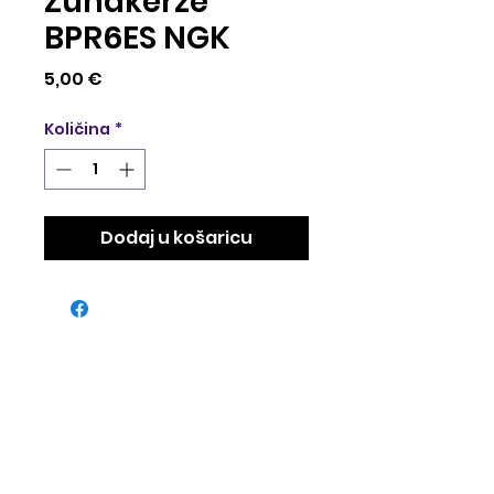
Zündkerze
BPR6ES NGK
Cijena
5,00 €
Količina
*
Dodaj u košaricu