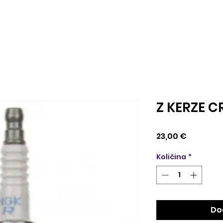
Z KERZE C
Cijena
23,00 €
Količina
*
Do