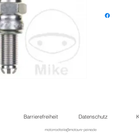
Barrierefreiheit
Datenschutz
K
motorradteile@motours-peine.de