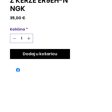
Z KERZE ER9EH-N
NGK
Cijena
35,00 €
Količina
*
Dodaj u košaricu