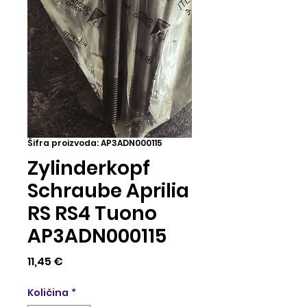
Šifra proizvoda: AP3ADN000115
Zylinderkopf
Schraube Aprilia
RS RS4 Tuono
AP3ADN000115
Cijena
11,45 €
Količina
*