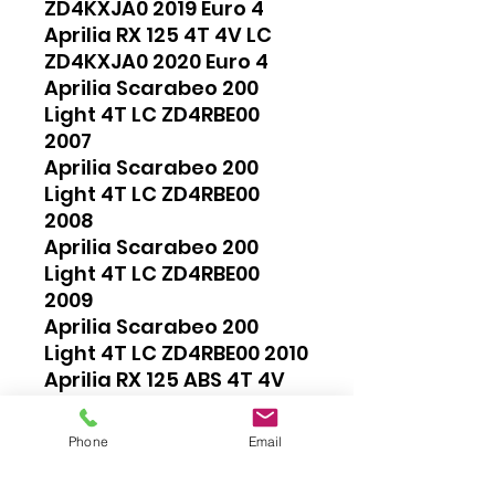
ZD4KXJA0 2019 Euro 4
Aprilia RX 125 4T 4V LC
ZD4KXJA0 2020 Euro 4
Aprilia Scarabeo 200
Light 4T LC ZD4RBE00
2007
Aprilia Scarabeo 200
Light 4T LC ZD4RBE00
2008
Aprilia Scarabeo 200
Light 4T LC ZD4RBE00
2009
Aprilia Scarabeo 200
Light 4T LC ZD4RBE00 2010
Aprilia RX 125 ABS 4T 4V
LC ZD4KTA0 2021 Euro 5
Aprilia SX 125 4T 4V LC
Phone
Email
ZD4KTB0 2021 Euro 5
Aprilia RS 125 4T 4V LC