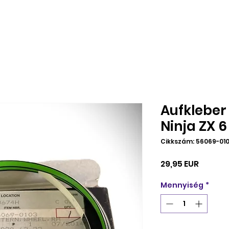
Aufkleber
Ninja ZX 6
Cikkszám: 56069-01
Ár
29,95 EUR
Mennyiség
*